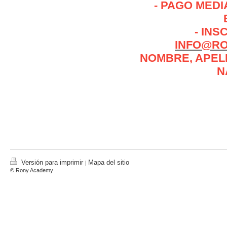
- PAGO MED
- INS
INFO@R
NOMBRE, APELL
N
Versión para imprimir
Mapa del sitio
|
© Rony Academy